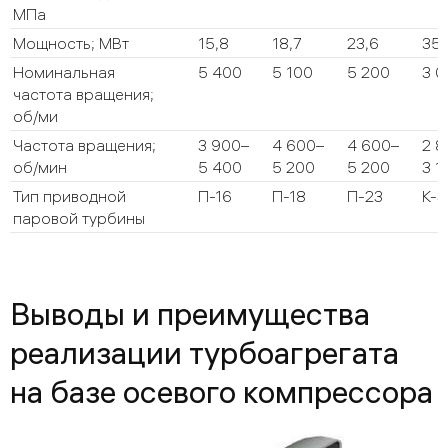
МПа
Мощность; МВт
15,8
18,7
23,6
35
Номинальная
5 400
5 100
5 200
3 0
частота вращения;
об/ми
Частота вращения;
3 900–
4 600–
4 600–
2 8
об/мин
5 400
5 200
5 200
3 1
Тип приводной
П-16
П-18
П-23
К-3
паровой турбины
Выводы и преимущества
реализации турбоагрегата
на базе осевого компрессора