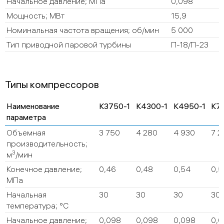
Начальное давление; МПа
0,098
Мощность; МВт
15,9
Номинальная частота вращения; об/мин
5 000
Тип приводной паровой турбины
П-18/П-23
Типы компрессоров
Наименование
К3750-1
К4300-1
К4950-1
К71
параметра
Объемная
3 750
4 280
4 930
7 2
производительность;
3
м
/мин
Конечное давление;
0,46
0,48
0,54
0,5
МПа
Начальная
30
30
30
30
температура; °C
Начальное давление;
0,098
0,098
0,098
0,