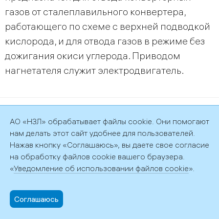
газов от сталеплавильного конвертера,
работающего по схеме с верхней подводкой
кислорода, и для отвода газов в режиме без
дожигания окиси углерода. Приводом
нагнетателя служит электродвигатель.
©2026 АО «НЗЛ»
АО «НЗЛ» обрабатывает файлы cookie. Они помогают
Политика обработки персональных данных
нам делать этот сайт удобнее для пользователей.
Нажав кнопку «Соглашаюсь», вы даете свое согласие
на обработку файлов cookie вашего браузера.
«
Уведомление об использовании файлов cookie
».
192029, г. Санкт-Петербург, пр. Обуховской обороны, д. 51, лит.
АФ
+7 (812) 372-58-81,
info@nzl.ru
Соглашаюсь