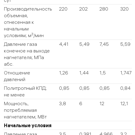
сут
Производительность
220
202
280
320
объемная,
отнесенная к
начальным
3
условиям; м
/мин
Давление газа
4,41
5,49
7,45
5,59
конечное на выходе
нагнетателя; МПа
абс.
Отношение
1,26
1,44
1,5
1,747
давлений
Политропный КПД;
0,85
0,85
0,85
0,84
не менее
Мощность,
3,8
6
12
12,1
потребляемая
нагнетателем; МВт
Начальные условия
Давление газа
3,5
0,381
4,966
3,2