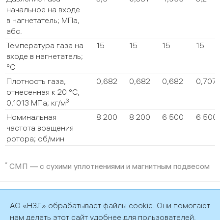
начальное на входе
в нагнетатель; МПа,
абс.
Температура газа на
15
15
15
15
входе в нагнетатель;
°C
Плотность газа,
0,682
0,682
0,682
0,7071
отнесенная к 20 °C,
3
0,1013 МПа; кг/м
Номинальная
8 200
8 200
6 500
6 500
частота вращения
ротора; об/мин
*
СМП — с сухими уплотнениями и магнитным подвесом
©2026 АО «НЗЛ»
АО «НЗЛ» обрабатывает файлы cookie. Они помогают
Политика обработки персональных данных
нам делать этот сайт удобнее для пользователей.