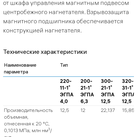
от шкафа управления магнитным подвесом
центробежного нагнетателя. Взрывозащита
магнитного подшипника обеспечивается
конструкцией нагнетателя.
Технические характеристики
Наименование
Тип
параметра
220-
200-
300-
320-
*
*
*
*
11-1
21-1
21-1
31-1
ЭГПА
ЭГПА
ЭГПА
ЭГПА
4,0
6,3
12,5
12,5
Производительность
12,5
12
22,137
15,85
объемная,
отнесенная к 20 °C,
3
0,1013 МПа; млн нм
/