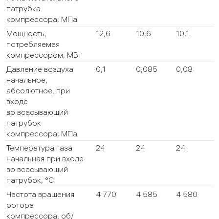
патрубка
компрессора; МПа
Мощность,
12,6
10,6
10,1
потребляемая
компрессором; МВт
Давление воздуха
0,1
0,085
0,08
начальное,
абсолютное, при
входе
во всасывающий
патрубок
компрессора; МПа
Температура газа
24
24
24
начальная при входе
во всасывающий
патрубок, °С
Частота вращения
4 770
4 585
4 580
ротора
компрессора, об/