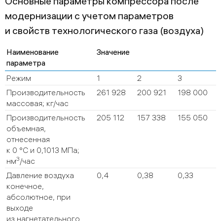
Основные параметры компрессора после
модернизации с учетом параметров
и свойств технологического газа (воздуха)
Наименование
Значение
параметра
Режим
1
2
3
Производительность
261 928
200 921
198 000
массовая; кг/час
Производительность
205 112
157 338
155 050
объемная,
отнесенная
к 0 °С и 0,1013 МПа;
3
нм
/час
Давление воздуха
0,4
0,38
0,33
конечное,
абсолютное, при
выходе
из нагнетательного