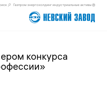
оиск
Газпром энергохолдинг индустриальные активы
нером конкурса
рофессии»