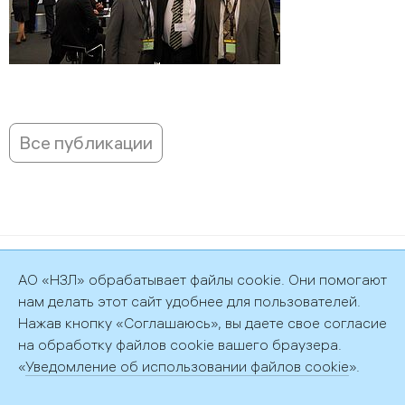
Все публикации
©2026 АО «НЗЛ»
АО «НЗЛ» обрабатывает файлы cookie. Они помогают
Политика обработки персональных данных
нам делать этот сайт удобнее для пользователей.
Нажав кнопку «Соглашаюсь», вы даете свое согласие
на обработку файлов cookie вашего браузера.
«
Уведомление об использовании файлов cookie
».
192029, г. Санкт-Петербург, пр. Обуховской обороны, д. 51, лит.
АФ