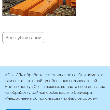
Все публикации
©2026 АО «НЗЛ»
АО «НЗЛ» обрабатывает файлы cookie. Они помогают
Политика обработки персональных данных
нам делать этот сайт удобнее для пользователей.
Нажав кнопку «Соглашаюсь», вы даете свое согласие
на обработку файлов cookie вашего браузера.
«
Уведомление об использовании файлов cookie
».
192029, г. Санкт-Петербург, пр. Обуховской обороны, д. 51, лит.
АФ