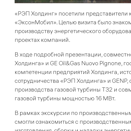
«РЭП Холдинг» посетили представители 
«ЭксонМобил». Целью визита было знако
производству энергетического оборудова
проектах компаний.
В ходе подробной презентации, совмест
Холдинга» и GE Oil&Gas Nuovo Pignone, 
компетенции предприятий Холдинга, исто
сотрудничества «РЭП Холдинга» и GENP, 
производства газовой турбины Т32 и сов
газовой турбины мощностью 16 МВт.
В рамках экскурсии по производственны
смогли ознакомиться с производственны
изготовления, сборки и наладки энергет