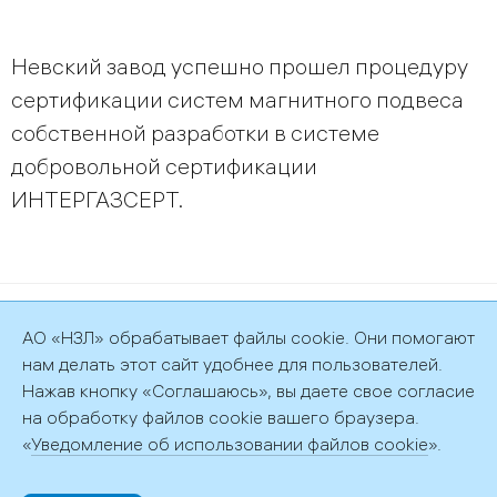
Невский завод успешно прошел процедуру
сертификации систем магнитного подвеса
собственной разработки в системе
добровольной сертификации
ИНТЕРГАЗСЕРТ.
©2026 АО «НЗЛ»
АО «НЗЛ» обрабатывает файлы cookie. Они помогают
Политика обработки персональных данных
нам делать этот сайт удобнее для пользователей.
Нажав кнопку «Соглашаюсь», вы даете свое согласие
на обработку файлов cookie вашего браузера.
«
Уведомление об использовании файлов cookie
».
192029, г. Санкт-Петербург, пр. Обуховской обороны, д. 51, лит.
АФ