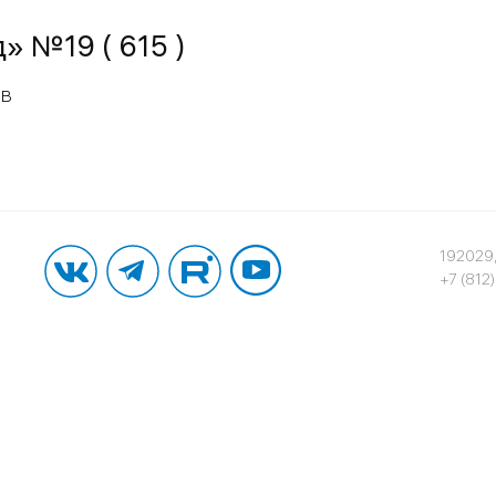
» №19 ( 615 )
ов
192029,
+7 (812