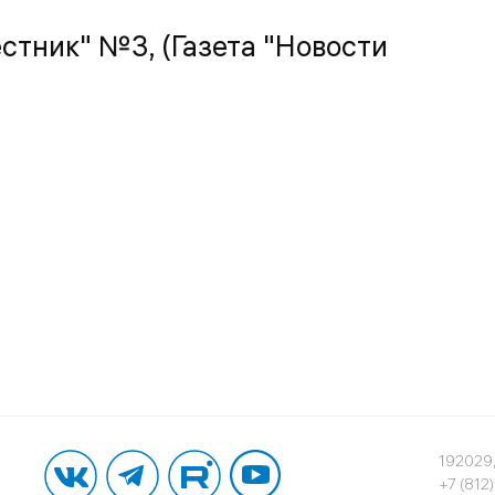
тник" №3, (Газета "Новости
192029,
+7 (812