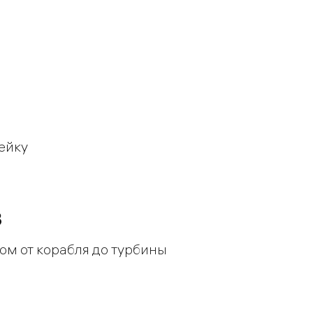
ейку
3
ом от корабля до турбины