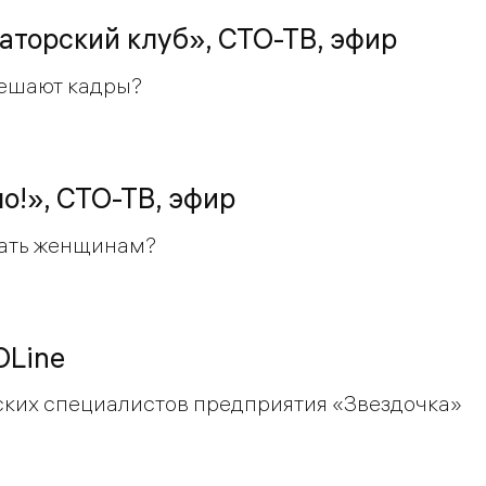
торский клуб», СТО-ТВ, эфир
решают кадры?
о!», СТО-ТВ, эфир
тать женщинам?
OLine
ских специалистов предприятия «Звездочка»