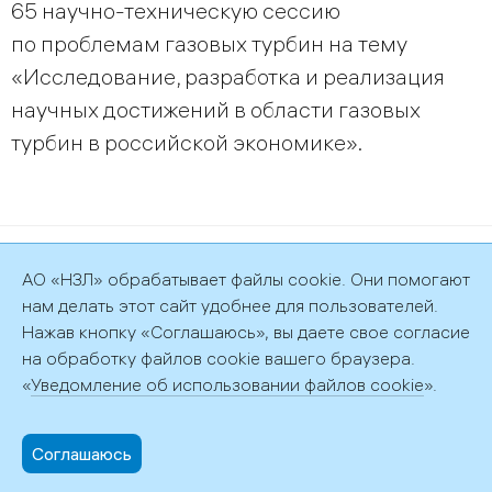
65 научно-техническую сессию
по проблемам газовых турбин на тему
«Исследование, разработка и реализация
научных достижений в области газовых
турбин в российской экономике».
©2026 АО «НЗЛ»
АО «НЗЛ» обрабатывает файлы cookie. Они помогают
Политика обработки персональных данных
нам делать этот сайт удобнее для пользователей.
Нажав кнопку «Соглашаюсь», вы даете свое согласие
на обработку файлов cookie вашего браузера.
«
Уведомление об использовании файлов cookie
».
192029, г. Санкт-Петербург, пр. Обуховской обороны, д. 51, лит.
АФ
+7 (812) 372-58-81,
info@nzl.ru
Соглашаюсь