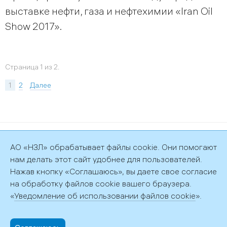
выставке нефти, газа и нефтехимии «Iran Oil
Show 2017».
Страница 1 из 2.
1
2
Далее
©2026 АО «НЗЛ»
АО «НЗЛ» обрабатывает файлы cookie. Они помогают
Политика обработки персональных данных
нам делать этот сайт удобнее для пользователей.
Нажав кнопку «Соглашаюсь», вы даете свое согласие
на обработку файлов cookie вашего браузера.
«
Уведомление об использовании файлов cookie
».
192029, г. Санкт-Петербург, пр. Обуховской обороны, д. 51, лит.
АФ
+7 (812) 372-58-81,
info@nzl.ru