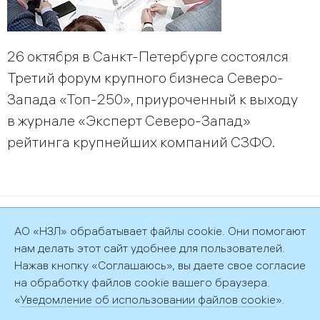
26 октября в Санкт-Петербурге состоялся
Третий форум крупного бизнеса Северо-
Запада «Топ-250», приуроченный к выходу
в журнале «Эксперт Северо-Запад»
рейтинга крупнейших компаний СЗФО.
©2026 АО «НЗЛ»
АО «НЗЛ» обрабатывает файлы cookie. Они помогают
Политика обработки персональных данных
нам делать этот сайт удобнее для пользователей.
Нажав кнопку «Соглашаюсь», вы даете свое согласие
на обработку файлов cookie вашего браузера.
«
Уведомление об использовании файлов cookie
».
192029, г. Санкт-Петербург, пр. Обуховской обороны, д. 51, лит.