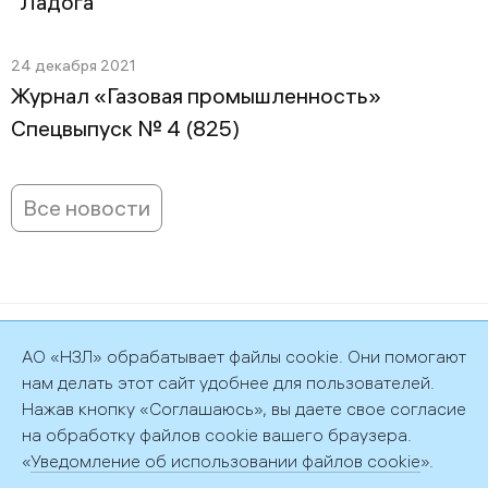
"Ладога"
24 декабря 2021
Журнал «Газовая промышленность»
Спецвыпуск № 4 (825)
Все новости
©2026 АО «НЗЛ»
АО «НЗЛ» обрабатывает файлы cookie. Они помогают
Политика обработки персональных данных
нам делать этот сайт удобнее для пользователей.
Нажав кнопку «Соглашаюсь», вы даете свое согласие
на обработку файлов cookie вашего браузера.
«
Уведомление об использовании файлов cookie
».
192029, г. Санкт-Петербург, пр. Обуховской обороны, д. 51, лит.